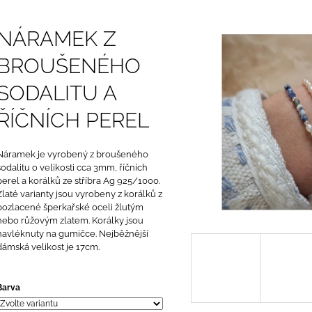
KULATÝCH PEREL
440 Kč
890 Kč
NÁRAMEK Z
BROUŠENÉHO
SODALITU A
ŘÍČNÍCH PEREL
Náramek je vyrobený z broušeného
sodalitu o velikosti cca 3mm, říčních
perel a korálků ze stříbra Ag 925/1000.
Zlaté varianty jsou vyrobeny z korálků z
pozlacené šperkařské oceli žlutým
nebo růžovým zlatem. Korálky jsou
navléknuty na gumičce. Nejběžnější
dámská velikost je 17cm.
Barva