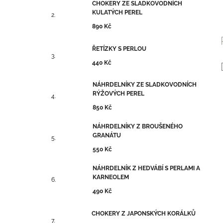
CHOKERY ZE SLADKOVODNÍCH
KULATÝCH PEREL
890 Kč
ŘETÍZKY S PERLOU
440 Kč
NÁHRDELNÍKY ZE SLADKOVODNÍCH
RÝŽOVÝCH PEREL
850 Kč
NÁHRDELNÍKY Z BROUŠENÉHO
GRANÁTU
550 Kč
NÁHRDELNÍK Z HEDVÁBÍ S PERLAMI A
KARNEOLEM
490 Kč
CHOKERY Z JAPONSKÝCH KORÁLKŮ