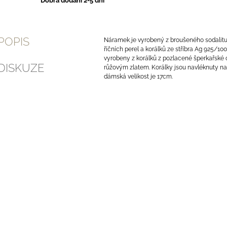
Dobra dodání 2-5 dní
POPIS
Náramek je vyrobený z broušeného sodalitu
říčních perel a korálků ze stříbra Ag 925/100
vyrobeny z korálků z pozlacené šperkařské 
DISKUZE
růžovým zlatem. Korálky jsou navléknuty na
dámská velikost je 17cm.