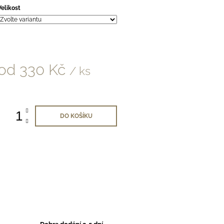
Velikost
od
330 Kč
/ ks
Měrná
ena:
DO KOŠÍKU