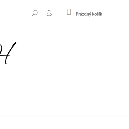
NÁKUPNÍ
HLEDAT
KOŠÍK
Prázdný košík
PŘIHLÁŠENÍ
Následující
LOU