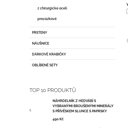
z chirurgicke oceli
provázkové
PRSTENY
NÁUŠNICE
c
DÁRKOVÉ KRABIČKY
OBLÍBENÉ SETY
TOP 10 PRODUKTŮ
NÁHRDELNÍK Z HEDVÁBÍ S
VYBRANÝMI BROUŠENÝMI MINERÁLY
S PŘÍVĚSKEM SLUNCE S PAPRSKY
490 Kč