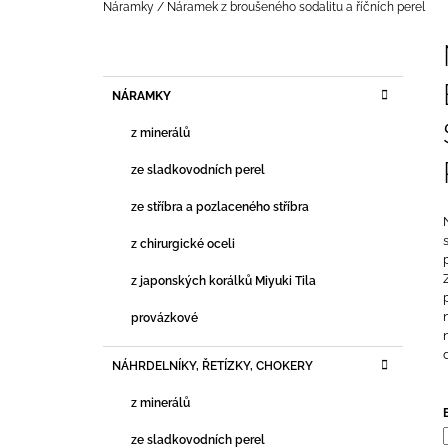
VYBRANÝMI BROUŠENÝMI MINERÁLY
Domů
Náramky
/
Náramek z broušeného sodalitu a říčních perel
S PŘÍVĚSKEM SLUNCE S PAPRSKY
P
490 Kč
O
S
K
Přeskočit
NÁRAMKY
T
A
kategorie
T
R
z minerálů
E
A
G
ze sladkovodních perel
N
O
R
N
ze stříbra a pozlaceného stříbra
I
Í
E
z chirurgické oceli
P
A
z japonských korálků Miyuki Tila
N
provázkové
E
L
NÁHRDELNÍKY, ŘETÍZKY, CHOKERY
z minerálů
ze sladkovodních perel