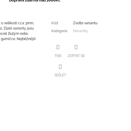
Doprava zdarma nad 2000Kč
 o velikosti cca 3mm,
Kód
Zvolte variantu
0. Zlaté varianty jsou
Kategorie
:
Náramky
oceli žlutým nebo
 gumičce. Nejběžnější
TISK
ZEPTAT SE
SDÍLET