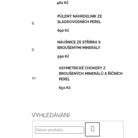
460 Kč
PŮLENÝ NÁHRDELNÍK ZE
SLADKOVODNÍCH PEREL
690 Kč
NÁUŠNICE ZE STŘÍBRA S
BROUŠENÝMI MINERÁLY
590 Kč
ASYMETRICKÉ CHOKERY Z
BROUŠENÝCH MINERÁLŮ A ŘÍČNÍCH
PEREL
650 Kč
VYHLEDÁVÁNÍ
HLEDAT