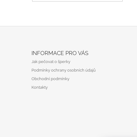
Z
Á
INFORMACE PRO VÁS
P
Jak pečovat o šperky
A
Podmínky ochrany osobních údajů
T
Obchodní podmínky
Í
Kontakty