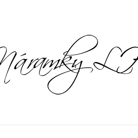
CO POTŘEBUJETE NAJÍT?
HLEDAT
DOPORUČUJEME
CHOKERY ZE SLADKOVODNÍCH
ŘETÍZKY S PER