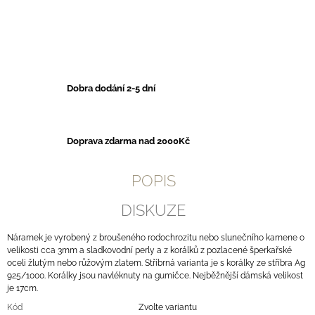
Dobra dodání 2-5 dní
Doprava zdarma nad 2000Kč
POPIS
DISKUZE
Náramek je vyrobený z broušeného rodochrozitu nebo slunečního kamene o
velikosti cca 3mm a sladkovodní perly a z korálků z pozlacené šperkařské
oceli žlutým nebo růžovým zlatem. Stříbrná varianta je s korálky ze stříbra Ag
925/1000. Korálky jsou navléknuty na gumičce. Nejběžnější dámská velikost
je 17cm.
Kód
Zvolte variantu