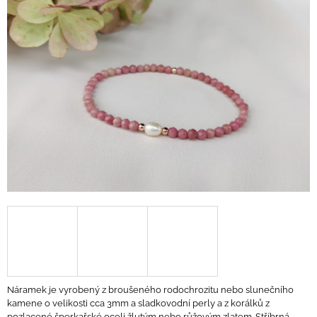
A
J
Í
T
?
HLEDAT
D
O
P
O
R
U
Náramek je vyrobený z broušeného rodochrozitu nebo slunečního
Č
kamene o velikosti cca 3mm a sladkovodní perly a z korálků z
U
pozlacené šperkařské oceli žlutým nebo růžovým zlatem. Stříbrná