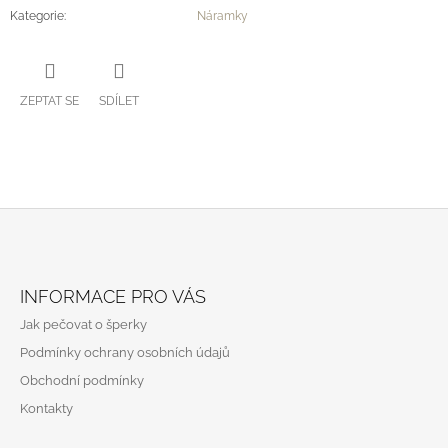
Kategorie
:
Náramky
ZEPTAT SE
SDÍLET
Z
Á
INFORMACE PRO VÁS
P
Jak pečovat o šperky
A
Podmínky ochrany osobních údajů
T
Obchodní podmínky
Í
Kontakty