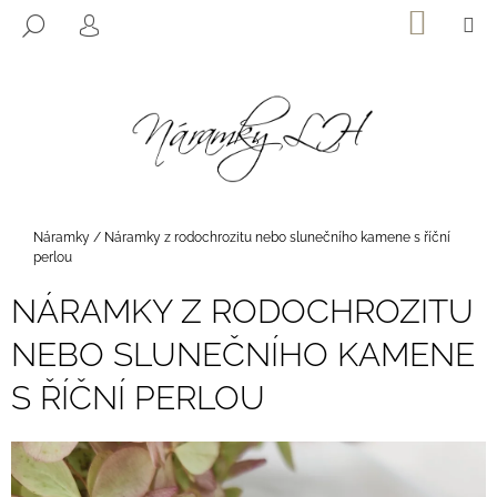
K
Přejít
NÁKUP
M
HLEDAT
na
KOŠÍK
O
PŘIHLÁŠENÍ
ZPĚT
ZPĚT
obsah
Š
Í
C
K
O
P
O
T
Domů
Náramky
/
Náramky z rodochrozitu nebo slunečního kamene s říční
Ř
perlou
E
NÁRAMKY Z RODOCHROZITU
B
NEBO SLUNEČNÍHO KAMENE
U
J
S ŘÍČNÍ PERLOU
E
T
E
N