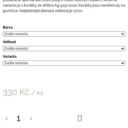
J
varianta je s korálky ze stříbra Ag 925/1000. Korálky jsou navléknuty na
E
gumičce. Nejběžnější dámská velikost je 17cm.
M
E
Barva
NÁHRDELNÍKY
Z
Velikost
HEDVÁBNÉHO
PROVÁZKU
S
Varianta
BROUŠENÝM
ČERNÝM
SPINELEM
460
Kč
330 Kč
/ ks
Měrná
cena:
DO
KOŠÍKU