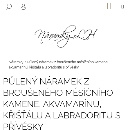
K
Přejít
NÁKUP
M
HLEDAT
na
KOŠÍK
O
PŘIHLÁŠENÍ
ZPĚT
ZPĚT
obsah
Š
Í
C
K
O
P
O
T
Domů
Náramky
/
Půlený náramek z broušeného měsíčního kamene,
Ř
akvamarínu, křišťálu a labradoritu s přívěsky
E
PŮLENÝ NÁRAMEK Z
B
BROUŠENÉHO MĚSÍČNÍHO
U
J
KAMENE, AKVAMARÍNU,
E
KŘIŠŤÁLU A LABRADORITU S
T
E
PŘÍVĚSKY
N