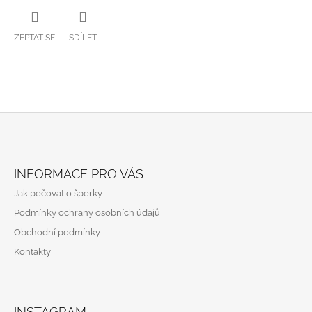
ZEPTAT SE
SDÍLET
Z
Á
INFORMACE PRO VÁS
P
Jak pečovat o šperky
A
Podmínky ochrany osobních údajů
T
Obchodní podmínky
Í
Kontakty
INSTAGRAM