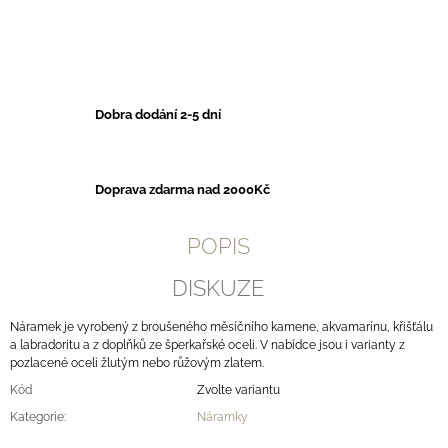
Dobra dodání 2-5 dní
Doprava zdarma nad 2000Kč
POPIS
DISKUZE
Náramek je vyrobený z broušeného měsíčního kamene, akvamarínu, křišťálu
a labradoritu a z doplňků ze šperkařské oceli. V nabídce jsou i varianty z
pozlacené oceli žlutým nebo růžovým zlatem.
Kód
Zvolte variantu
Kategorie
:
Náramky