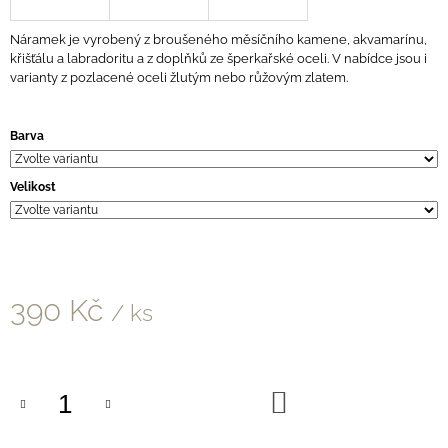
J
E
Náramek je vyrobený z broušeného měsíčního kamene, akvamarínu,
M
křišťálu a labradoritu a z doplňků ze šperkařské oceli. V nabídce jsou i
E
varianty z pozlacené oceli žlutým nebo růžovým zlatem.
NÁHRDELNÍK
Z
Barva
HEDVÁBÍ
S
VYBRANÝMI
Velikost
BROUŠENÝMI
MINERÁLY
S
PŘÍVĚSKEM
SLUNCE
S
390 Kč
PAPRSKY
/ ks
490
Měrná
Kč
cena:
DO
KOŠÍKU