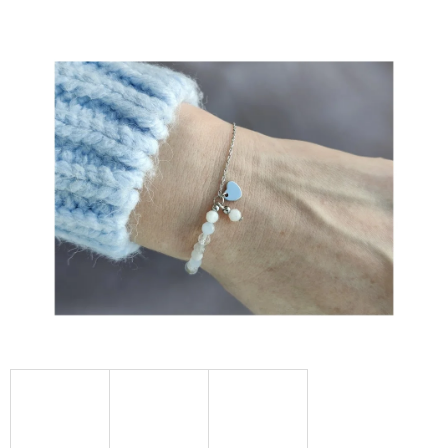
A
J
Í
T
?
HLEDAT
D
O
P
O
R
U
Č
U