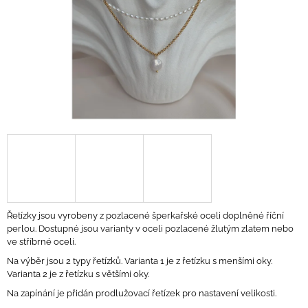
A
J
Í
T
?
HLEDAT
D
Řetízky jsou vyrobeny z pozlacené šperkařské oceli doplněné říční
O
perlou. Dostupné jsou varianty v oceli pozlacené žlutým zlatem nebo
P
ve stříbrné oceli.
O
Na výběr jsou 2 typy řetízků. Varianta 1 je z řetízku s menšími oky.
R
Varianta 2 je z řetízku s většími oky.
U
Č
Na zapínání je přidán prodlužovací řetízek pro nastavení velikosti.
U