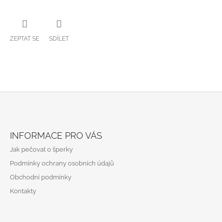
ZEPTAT SE
SDÍLET
Z
Á
INFORMACE PRO VÁS
P
Jak pečovat o šperky
A
Podmínky ochrany osobních údajů
T
Obchodní podmínky
Í
Kontakty