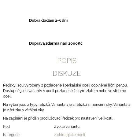
Dobra dodání 2-5 dní
Doprava zdarma nad 2000Kč
POPIS
DISKUZE
Řetízky jsou vyrobeny z pozlacené šperkařské oceli doplněné říční perlou.
Dostupné jsou varianty v oceli pozlacené žlutým zlatem nebo ve stříbrné
oceli.
Na výběr jsou 2 typy řetízků. Varianta 1 je z řetízku s menšími oky. Varianta 2
je z řetízku s většími oky.
Na zapínání je přidán prodlužovací řetízek pro nastavení velikosti.
Kód
Zvolte variantu
Kategorie
:
z chirurgicke oceli