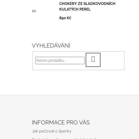
CHOKERY ZE SLADKOVODNÍCH
KULATÝCH PEREL
890 Kč
VYHLEDÁVÁNÍ
HLEDAT
Z
Á
INFORMACE PRO VÁS
P
Jak pečovat o šperky
A