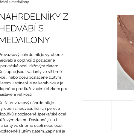
RÝŽOVÝCH PEREL
PROVÁZKU S ŘÍ
dvábí s medailony
850 Kč
460 Kč
NÁHRDELNÍKY Z
HEDVÁBÍ S
MEDAILONY
Provázkový náhrdelník je vyroben z
hedvábí a doplňků z pozlacené
šperkařské oceli růžovým zlatem.
Dostupné jsou i varianty ve stříbrné
oceli nebo oceli pozlacené žlutým
zlatem. Zapínaní je na karabinku a je
dopněno prodlužovacím řetizkem pro
nastavení velikosti.
Delší provázkový náhrdelník je
vyroben z hedvábí, říčních perel a
doplňků z pozlacené šperkařské oceli
růžovým zlatem. Dostupné jsou i
varianty ve stříbrné oceli nebo oceli
pozlacené žlutým zlatem. Zapínaní je