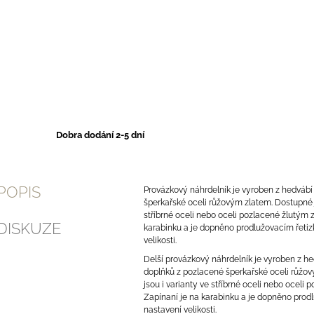
Dobra dodání 2-5 dní
POPIS
Provázkový náhrdelník je vyroben z hedvábí
šperkařské oceli růžovým zlatem. Dostupné j
stříbrné oceli nebo oceli pozlacené žlutým 
DISKUZE
karabinku a je dopněno prodlužovacím řeti
velikosti.
Delší provázkový náhrdelník je vyroben z hed
doplňků z pozlacené šperkařské oceli růžo
jsou i varianty ve stříbrné oceli nebo oceli
Zapínaní je na karabinku a je dopněno prod
nastavení velikosti.