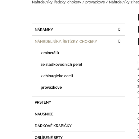
BROUŠENÝMI MINERÁLY
Domů
Náhrdelníky, řetízky, chokery
/
provázkové
/
Náhrdelníky z he
P
590 Kč
O
S
K
Přeskočit
NÁRAMKY
T
A
kategorie
T
R
NÁHRDELNÍKY, ŘETÍZKY, CHOKERY
E
A
G
z minerálů
N
O
R
N
ze sladkovodních perel
I
Í
E
z chirurgicke oceli
P
A
provázkové
N
PRSTENY
E
L
NÁUŠNICE
DÁRKOVÉ KRABIČKY
OBLÍBENÉ SETY