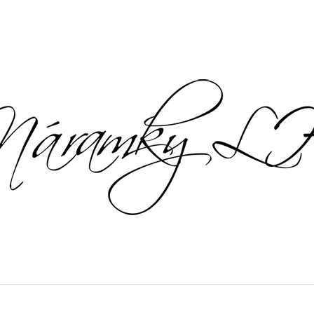
CO POTŘEBUJETE NAJÍT?
HLEDAT
DOPORUČUJEME
NÁHRDELNÍKY ZE SLADKOVODNÍCH
NÁHRDELNÍKY 