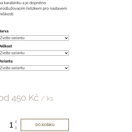
na karabinku a je dopněno
prodlužovacím řetizkem pro nastavení
velikosti.
Barva
Velikost
Varianta
od
450 Kč
/ ks
Měrná
ena:
DO KOŠÍKU