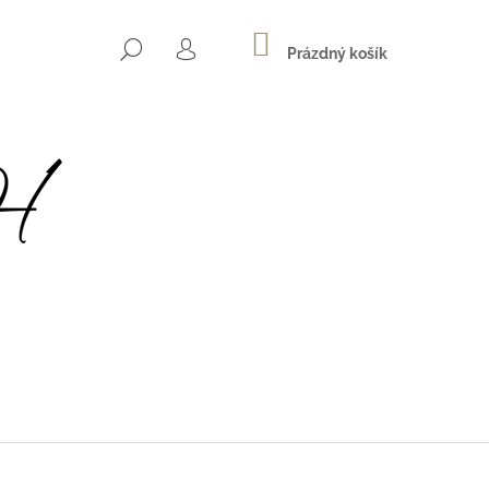
NÁKUPNÍ
HLEDAT
KOŠÍK
Prázdný košík
PŘIHLÁŠENÍ
Následující
Z HEDVÁBNÉHO