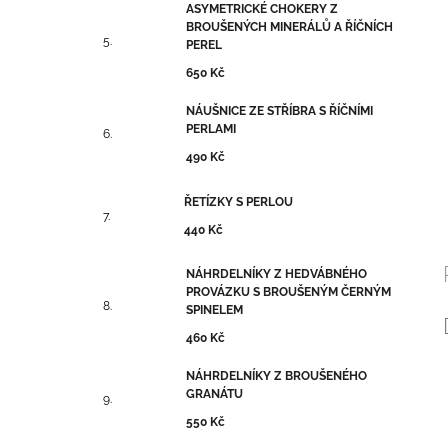
ASYMETRICKÉ CHOKERY Z
BROUŠENÝCH MINERÁLŮ A ŘÍČNÍCH
PEREL
650 Kč
NÁUŠNICE ZE STŘÍBRA S ŘÍČNÍMI
PERLAMI
490 Kč
ŘETÍZKY S PERLOU
440 Kč
NÁHRDELNÍKY Z HEDVÁBNÉHO
PROVÁZKU S BROUŠENÝM ČERNÝM
SPINELEM
460 Kč
NÁHRDELNÍKY Z BROUŠENÉHO
GRANÁTU
550 Kč