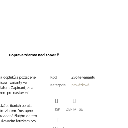
Doprava zdarma nad 2000Kč
 a doplňků z pozlacené
Kód
Zvolte variantu
sou i varianty ve
Kategorie
:
provázkové
zlatem. Zapínaní je na
zkem pro nastavení
vábí, říčních perel a
TISK
ZEPTAT SE
vým zlatem. Dostupné
 pozlacené žlutým zlatem.
lužovacím řetizkem pro