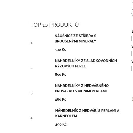
TOP 10 PRODUKTŮ
NÁUŠNICE ZE STŘÍBRA S
BROUŠENÝMI MINERÁLY
590 Kč
NÁHRDELNÍKY ZE SLADKOVODNÍCH
RÝŽOVÝCH PEREL
850 Kč
NÁHRDELNÍKY Z HEDVÁBNÉHO
PROVÁZKU S ŘÍČNÍMI PERLAMI
460 Kč
NÁHRDELNÍK Z HEDVÁBÍ S PERLAMI A
c
KARNEOLEM
490 Kč